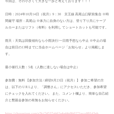
今回は、その小さくて大きな一歩と考えております！！！
日時：2024年10月14日（祝月）9：30 京王線 高尾山口駅前集合 ※時
間厳守 場所：高尾山 ※体力に自身のない方は、登り下り共にケーブ
ルカーまたはリフト（有料）を利用し てショートカットも可能です。
雨天：天気は回復傾向なら小雨決行/一日雨予想なら中止 ※中止の場
合は前日の13時までに当会ホームページ「お知らせ」より掲載しま
す。
最小催行人数：5名（人数に達しない場合は中止）
参加費：無料 【参加方法 / 締切9月23日（祝月）】 参加ご希望の方
は、以下の U R Lより、「調整さん」にアクセスいただき、参加希望
にチェックを入れてください。 また、コメント欄より、簡単な自己紹
介と懇親会参加の有無をお知らせください。
https://chouseisan.com/s?h=74537ab62a4a44e9b0271eccdf01d3eb