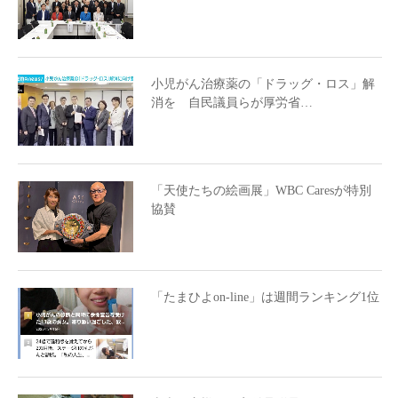
小児がん治療薬の「ドラッグ・ロス」解
消を 自民議員らが厚労省…
「天使たちの絵画展」WBC Caresが特別
協賛
「たまひよon-line」は週間ランキング1位