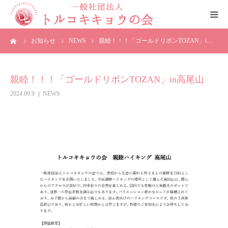
ーム
お知らせ
NEWS
親睦！！！「ゴールドリボンTOZAN」i…
HOME
トルコキキョウの会について
親睦！！！「ゴールドリボンTOZAN」in高尾山
2024.09.9
NEWS
ご支援と賛助会員について
役員
お問合せ・ご相談窓口
リンク