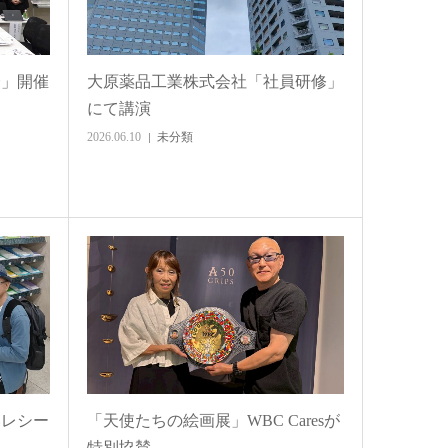
会」開催
大原薬品工業株式会社「社員研修」
にて講演
2026.06.10
未分類
いレシー
「天使たちの絵画展」WBC Caresが
特別協賛