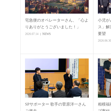
宅急便のオペレーターさん、「心よ
小児が
りありがとうございました！」
ス」解
要望
2026.07.14
NEWS
2026.06.3
SPサポーター 歌手の菅原洋一さん
相模福
ご逝去
ブ寄付