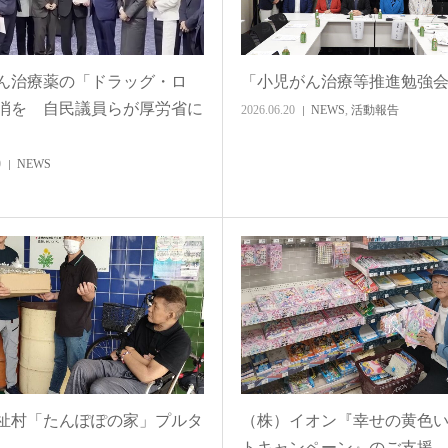
ん治療薬の「ドラッグ・ロ
「小児がん治療等推進勉強
消を 自民議員らが厚労省に
2026.06.20
NEWS
,
活動報告
0
NEWS
祉村「たんぽぽの家」プルタ
（株）イオン『幸せの黄色
トキャンペーン』のご支援