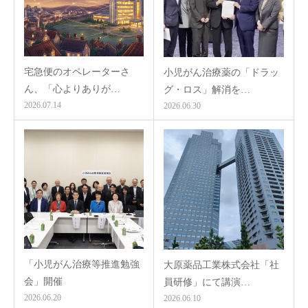
宅急便のオペレーターさ
小児がん治療薬の「ドラッ
ん、「心よりありが…
グ・ロス」解消を…
2026.07.14
2026.06.30
「小児がん治療等推進勉強
大原薬品工業株式会社「社
会」開催
員研修」にて講演…
2026.06.20
2026.06.10