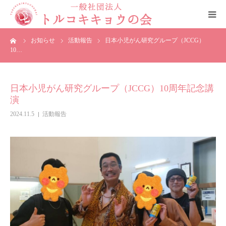
ーム
お知らせ
活動報告
日本小児がん研究グループ（JCCG）
HOME
10…
トルコキキョウの会について
日本小児がん研究グループ（JCCG）10周年記念講
演
ご支援と賛助会員について
2024.11.5
活動報告
役員
お問合せ・ご相談窓口
リンク